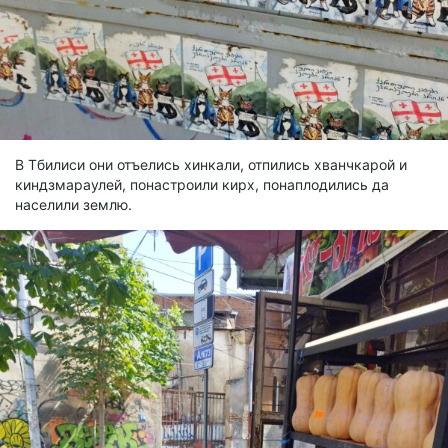
В Тбилиси они отъелись хинкали, отпились хванчкарой и
киндзмараулей, понастроили кирх, понаплодились да
населили землю.