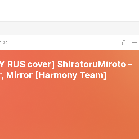
2:30
 RUS cover] ShiratoruMiroto –
r, Mirror [Harmony Team]