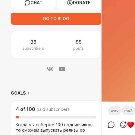
CHAT
DONATE
GO TO BLOG
39
99
subscribers
posts
GOALS
1
4
of
100
paid subscribers
wav
mp3
Когда мы наберём 100 подписчиков,
то сможем выпускать релизы со