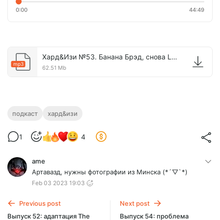
0:00
44:49
Хард&Изи №53. Банана Брэд, снова Last of Us, удаленная работа vs работа из офиса и мытье полов в видеопрокате.mp3
mp3
62.51 Mb
подкаст
хард&изи
1
4
ame
Артавазд, нужны фотографии из Mинска (*´▽`*)
Feb 03 2023 19:03
Previous post
Next post
Выпуск 52: адаптация The
Выпуск 54: проблема