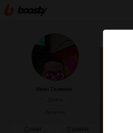
Jan 06 2025 1
Глава
Иван Таликин
Follow
Писатель
CHAT
DONATE