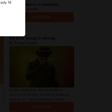
eady 18
Поддержать стримера
$0.65 per month
SUBSCRIBE
На всю проду в месяц
$1.29 per month
Купив подписку, вы получаете
доступ ко всему контенту раньше
чем на ат+ эксклюзивные главы
SUBSCRIBE