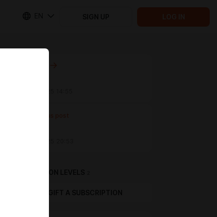
EN
SIGN UP
LOG IN
Next post
Глава 15
Jan 08 2025 14:55
Previous post
Глава 12,1
Jan 04 2025 20:53
SUBSCRIPTION LEVELS
2
GIFT A SUBSCRIPTION