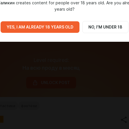
Таликин
creates content for people over 18 years old. Are you alr
years old?
YES, I AM ALREADY 18 YEARS OLD
NO, I'M UNDER 18
Level required:
На всю проду в месяц
UNLOCK POST
тастика
фэнтези