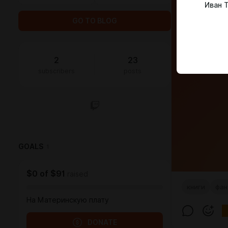
Иван 
GO TO BLOG
2
23
subscribers
posts
GOALS
1
$0
of
$91
raised
книги
фан
На Материнскую плату
DONATE