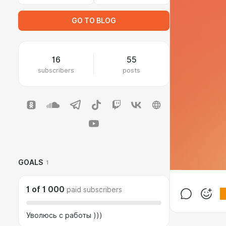
GO TO BLOG
16
55
subscribers
posts
GOALS
1
1
of
1 000
paid subscribers
Уволюсь с работы )))