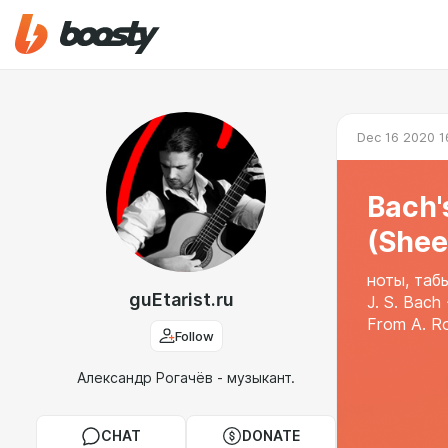
Dec 16 2020 1
Bach'
(Shee
ноты, таб
guEtarist.ru
J. S. Bach
From A. R
Follow
Александр Рогачёв - музыкант.
CHAT
DONATE