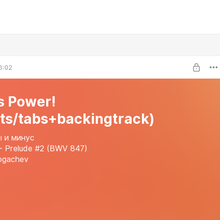
6:02
s Power!
ts/tabs+backingtrack)
ы и минус
 - Prelude #2 (BWV 847)
ogachev