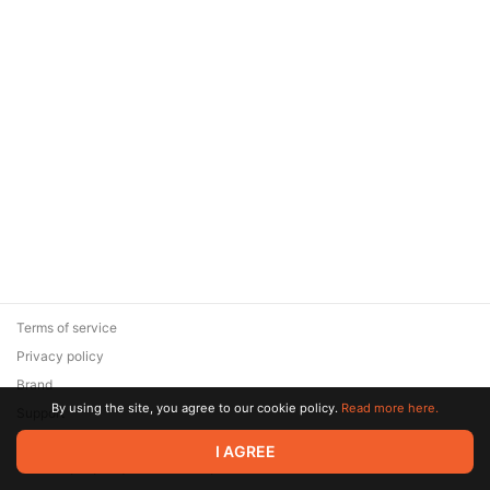
Terms of service
Privacy policy
Brand
By using the site, you agree to our cookie policy.
Read more here.
Support
© 2026 Zaya Solutions Limited. All rights reserved. All trademarks
I AGREE
are the property of their respective owners.