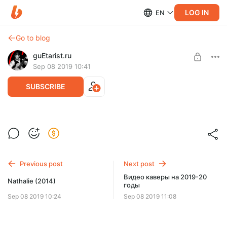
LOG IN
EN
Go to blog
guEtarist.ru
Sep 08 2019 10:41
SUBSCRIBE
Ранний доступ к видео урокам на 2019-
Level required:
20 годы.
Удаленные видео, и др эксклюзив.
Смонтированные видео уроки, которые будут выходить на
SUBSCRIBE
канале в течении года.
Previous post
Next post
Видео каверы на 2019-20
Nathalie (2014)
годы
Sep 08 2019 10:24
Sep 08 2019 11:08