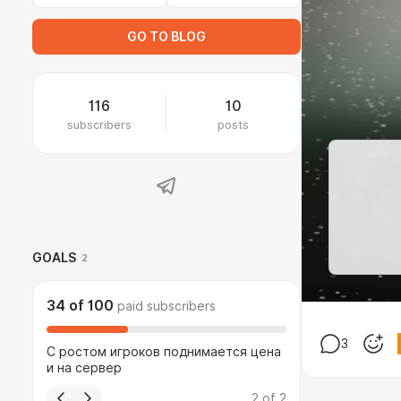
GO TO BLOG
116
10
subscribers
posts
GOALS
2
34
of
100
paid subscribers
3
С ростом игроков поднимается цена
и на сервер
2
of
2