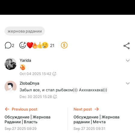
жернова радании
2
21
Yarida
Oct 04 2025 15:42
ZlobaDnya
Забыл все, и стал рыбаком))) Ахххахххаха)))
Dec 30 2025 15:28
Previous post
Next post
Обсуждение | Жернова
Обсуждение | Жернова
Радании | Власть
радании | Мечта
Sep 27 2025 09:29
Sep 27 2025 09:31