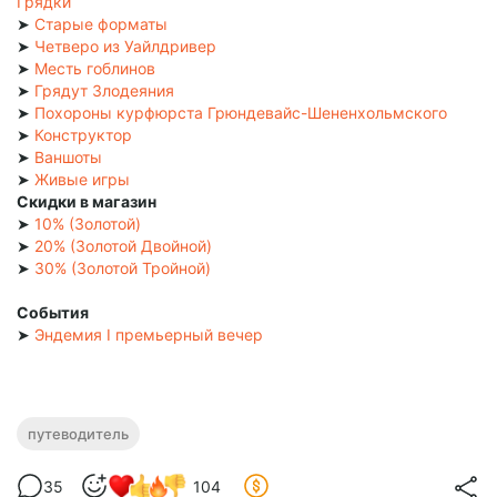
Грядки
➤
Старые форматы
➤
Четверо из Уайлдривер
➤
Месть гоблинов
➤
Грядут Злодеяния
➤
Похороны курфюрста Грюндевайс-Шененхольмского
➤
Конструктор
➤
Ваншоты
➤
Живые игры
Скидки в магазин
➤
10% (Золотой)
➤
20% (Золотой Двойной)
➤
30% (Золотой Тройной)
События
➤
Эндемия I премьерный вечер
путеводитель
35
104