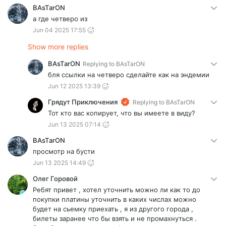
BAsTarON
а где четверо из
Jun 04 2025 17:55
Show more replies
BAsTarON
Replying to
BAsTarON
бля ссылки на четверо сделайте как на эндемии
Jun 12 2025 13:39
Грядут Приключения
Replying to
BAsTarON
Тот кто вас копирует, что вы имеете в виду?
Jun 13 2025 07:14
BAsTarON
просмотр на бусти
Jun 13 2025 14:49
Олег Горовой
Ребят привет , хотел уточнить можно ли как то до
покупки платины уточнить в каких числах можно
будет на сьемку приехать , я из другого города ,
билеты заранее что бы взять и не промахнуться .