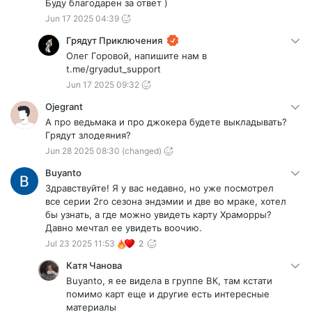
Буду благодарен за ответ )
Jun 17 2025 04:39
Грядут Приключения
Олег Горовой, напишите нам в
t.me/gryadut_support
Jun 17 2025 09:32
Ojegrant
А про ведьмака и про джокера будете выкладывать?
Грядут злодеяния?
Jun 28 2025 08:30
(changed)
Buyanto
Здравствуйте! Я у вас недавно, но уже посмотрел
все серии 2го сезона эндэмии и две во мраке, хотел
бы узнать, а где можно увидеть карту Храморры?
Давно мечтал ее увидеть воочию.
Jul 23 2025 11:53
2
Катя Чанова
Buyanto, я ее видела в группе ВК, там кстати
помимо карт еще и другие есть интересные
материалы