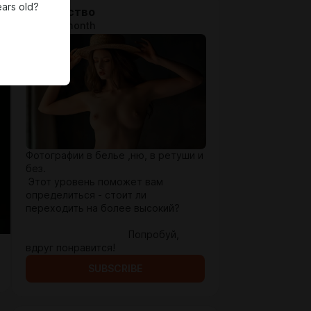
ears old?
Знакомство
$13 per month
Фотографии в белье ,ню, в ретуши и
без.
Этот уровень поможет вам
определиться - стоит ли
переходить на более высокий?
Попробуй,
вдруг понравится!
SUBSCRIBE