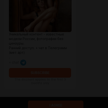
Уникальный контент - известные
модели России, фотографии без
цензуры.
Ранний доступ. + чат в Телеграмм
(мет арт)
.
+ chat
SUBSCRIBE
The discount applies to the first 3
months only
I AGREE