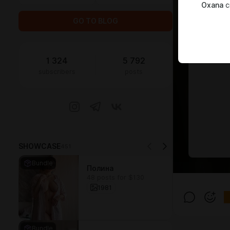
Oxana
c
GO TO BLOG
1 324
5 792
subscribers
posts
SHOWCASE
451
Bundle
Полина
48 posts for $130
1981
Bundle