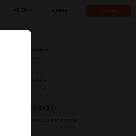
EN
SIGN UP
LOG IN
Next post
Аня Пономаренко
Nov 07 2025 22:01
Previous post
Наташа Нестлинг
Nov 07 2025 12:58
SUBSCRIPTION LEVELS
3
GIFT A SUBSCRIPTION