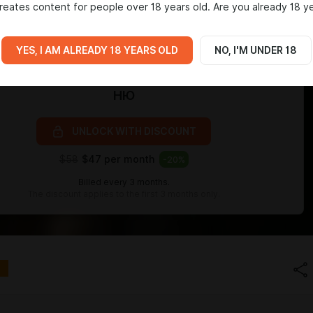
reates content for people over 18 years old. Are you already 18 y
YES, I AM ALREADY 18 YEARS OLD
NO, I'M UNDER 18
Level required:
НЮ
UNLOCK WITH DISCOUNT
$58
$47 per month
-
20
%
Billed every 3 months.
The discount applies to the first 3 months only.