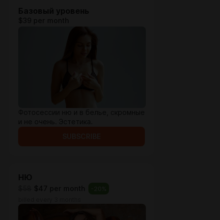
Базовый уровень
$39 per month
Фотосессии ню и в белье, скромные
и не очень. Эстетика.
SUBSCRIBE
НЮ
$58
$47 per month
-
20
%
billed every 3 months