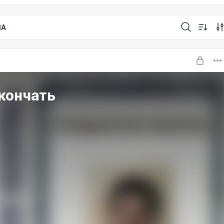
IA
кончать