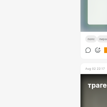
попс
пир
Aug 02 22:17
траг