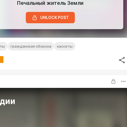
Печальный житель Земли
UNLOCK POST
аты
гражданская оборона
кассеты
едии