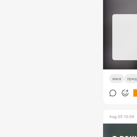
янка
прид
Aug 05 10:09