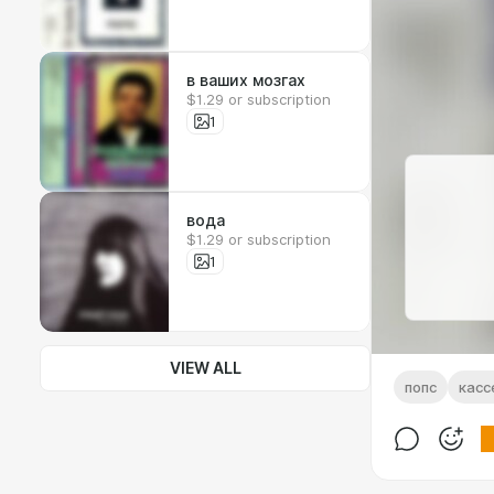
в ваших мозгах
$1.29 or subscription
1
вода
$1.29 or subscription
1
VIEW ALL
попс
касс