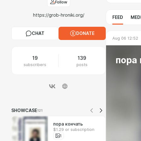
Follow
https://grob-hroniki.org/
FEED
MED
CHAT
DONATE
Aug 06 12:52
пора 
19
139
subscribers
posts
SHOWCASE
121
пора кончать
$1.29 or subscription
1