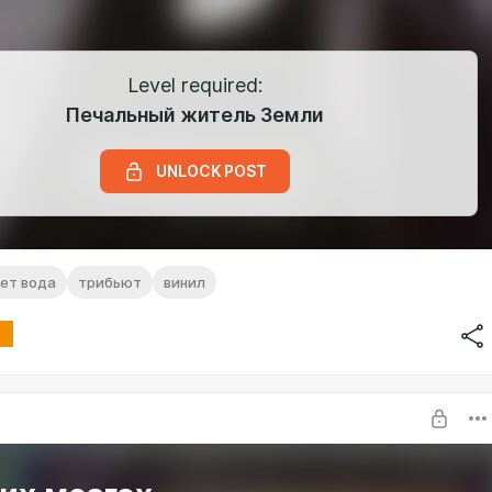
Level required:
Печальный житель Земли
UNLOCK POST
ет вода
трибьют
винил