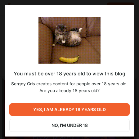
LOG IN
EN
Go to blog
Sergey Gris
Oct 29 2025 15:04
SUBSCRIBE
Анонс стрима №318. HALLOWWEN!
You must be over 18 years old to view this blog
Sergey Gris
creates content for people over 18 years old.
Are you already 18 years old?
YES, I AM ALREADY 18 YEARS OLD
NO, I'M UNDER 18