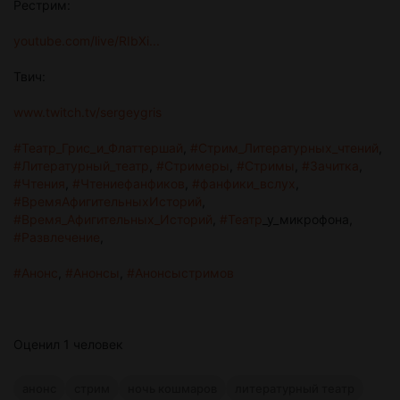
Рестрим:
youtube.com/live/RIbXi...
Твич:
www.twitch.tv/sergeygris
#Театр_Грис_и_Флаттершай
,
#Стрим_Литературных_чтений
,
#Литературный_театр
,
#Стримеры
,
#Стримы
,
#Зачитка
,
#Чтения
,
#Чтениефанфиков
,
#фанфики_вслух
,
#ВремяАфигительныхИсторий
,
#Время_Афигительных_Историй
,
#Театр
_у_микрофона,
#Развлечение
,
#Анонс
,
#Анонсы
,
#Анонсыстримов
Оценил 1 человек
анонс
стрим
ночь кошмаров
литературный театр