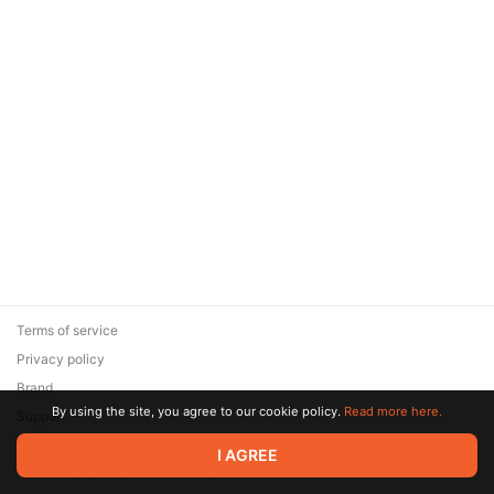
Terms of service
Privacy policy
Brand
By using the site, you agree to our cookie policy.
Read more here.
Support
© 2026 Zaya Solutions Limited. All rights reserved. All trademarks
I AGREE
are the property of their respective owners.