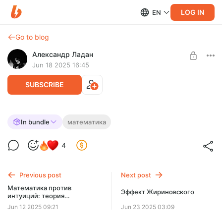
LOG IN
EN
Go to blog
Александр Ладан
Jun 18 2025 16:45
SUBSCRIBE
Греческая математика: теорема
In bundle
математика
Пифагора и иррациональность числа
Level required:
4
корень из 2.
Патрон
SUBSCRIBE
Previous post
Next post
Математика против
Эффект Жириновского
интуиций: теория
вероятностей и теория игр
Jun 12 2025 09:21
Jun 23 2025 03:09