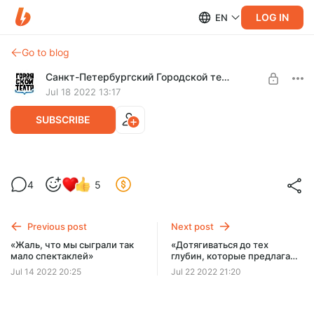
LOG IN
EN
Go to blog
Санкт-Петербургский Городской театр
Jul 18 2022 13:17
SUBSCRIBE
Закулисье «Тиля» — что мы нашли в
4
5
телефонах актёров
Level required:
Пепел Клааса
Мы взяли телефоны актёров, нашли там фото/видео с
репетиций «Тиля Уленшпигеля» и загрузили в этот пост...
Previous post
Next post
UNLOCK POST
«Жаль, что мы сыграли так
«Дотягиваться до тех
мало спектаклей»
глубин, которые предлагает
нам Фёдор Михайлович»
Jul 14 2022 20:25
Jul 22 2022 21:20