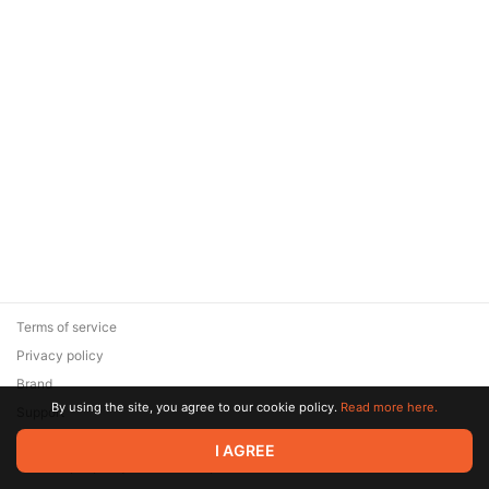
Terms of service
Privacy policy
Brand
By using the site, you agree to our cookie policy.
Read more here.
Support
© 2026 Zaya Solutions Limited. All rights reserved. All trademarks
I AGREE
are the property of their respective owners.