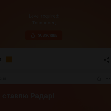
Level required:
Тозоносец
SUBSCRIBE
1
2:15
я ставлю Радар!