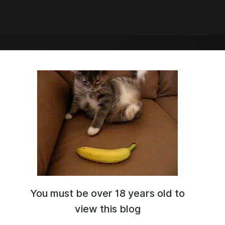
You must be over 18 years old to
ебя на моем канале. Меня зовут Игорь, мне 34 года и я
ь в Тарков. Также отлично разбираюсь в ПК комплектующих
view this blog
ные сети: