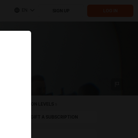
EN
SIGN UP
LOG IN
SUBSCRIPTION LEVELS
5
GIFT A SUBSCRIPTION
БАЗА!