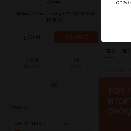
Follow
GOPste
Ютуб -
http
Твич -
https:
Гайды и Стримы по игре ESCAPE FROM
ВК Плей -
htt
TARKOV
Паблик ВК с
Телеграмм к
CHAT
DONATE
FEED
MED
7 836
56
subscribers
posts
Dec 17 2024 1
ТОП 
ИТОГ
GOALS
1
ОЖИД
59
of
1 000
paid subscribers