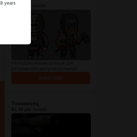
18 years
$1.29 per month
На поддержание штанов для
регулярного выпуска роликов!
SUBSCRIBE
Тозоносец
$2.58 per month