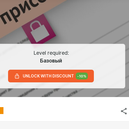
Level required:
Базовый
UNLOCK WITH DISCOUNT
-
10
%