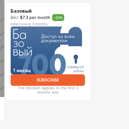
Базовый
$9.1
$7.3 per month
-
20
%
billed every 3 months
SUBSCRIBE
The discount applies to the first 3
months only