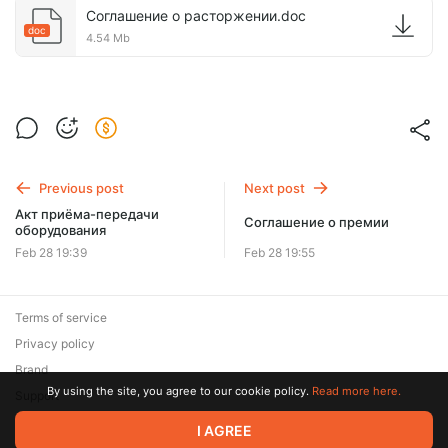
Соглашение о расторжении.doc
doc
4.54 Mb
Previous post
Next post
Акт приёма-передачи
Соглашение о премии
оборудования
Feb 28 19:39
Feb 28 19:55
Terms of service
Privacy policy
Brand
By using the site, you agree to our cookie policy.
Read more here.
Support
© 2026 Zaya Solutions Limited. All rights reserved. All trademarks
I AGREE
are the property of their respective owners.