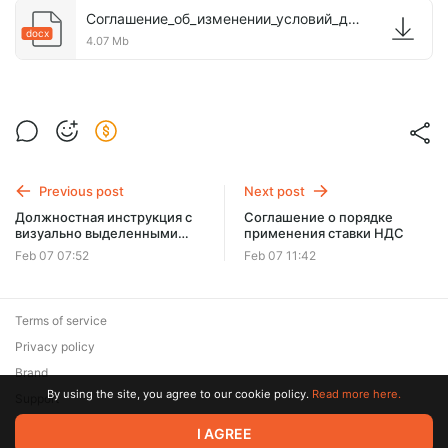
Соглашение_об_изменении_условий_договора.docx
docx
4.07 Mb
Previous post
Next post
Должностная инструкция с
Соглашение о порядке
визуально выделенными
применения ставки НДС
разделами документа
Feb 07 07:52
Feb 07 11:42
Terms of service
Privacy policy
Brand
By using the site, you agree to our cookie policy.
Read more here.
Support
© 2026 Zaya Solutions Limited. All rights reserved. All trademarks
I AGREE
are the property of their respective owners.