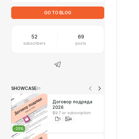
GO TO BLOG
52
69
subscribers
posts
SHOWCASE
21
Договор подряда
2026
$9.7 or subscription
1
4
-
25
%