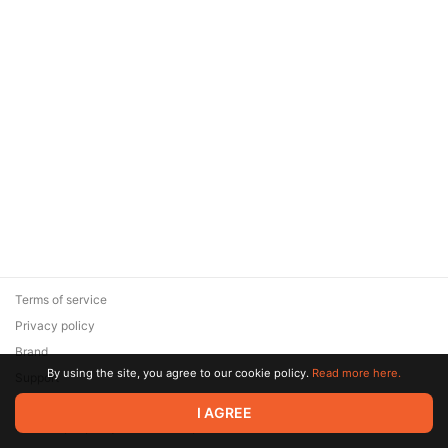
Terms of service
Privacy policy
Brand
By using the site, you agree to our cookie policy.
Read more here.
Support
© 2026 Zaya Solutions Limited. All rights reserved. All trademarks
I AGREE
are the property of their respective owners.