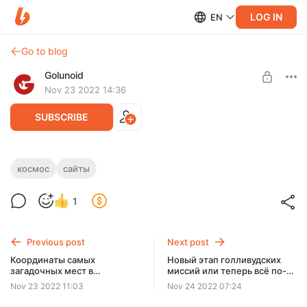
LOG IN
EN
Go to blog
Golunoid
Nov 23 2022 14:36
SUBSCRIBE
Самые интересные и полезные сайты о
космос
сайты
космосе
Level required:
1
Поддержать
Специально для Вас мы отобрали самые полезные и
интересные сайты про космос.
SUBSCRIBE
Previous post
Next post
Координаты самых
Новый этап голливудских
загадочных мест в
миссий или теперь всё по-
Антарктиде в Google Earth
настоящему? Комментарии
Nov 23 2022 11:03
Nov 24 2022 07:24
к запуску американской
лунной Миссии Артемида