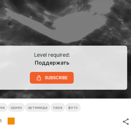
Level required:
Поддержать
SUBSCRIBE
уна
орион
артемида
nasa
фото
1