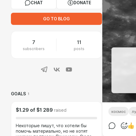
CHAT
DONATE
GO TO BLOG
7
11
subscribers
posts
GOALS
1
$1.29
of
$1 289
raised
космос
л
Некоторые пишут, что хотели бы
помочь материально, но не хотят