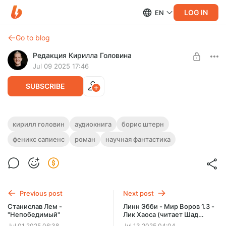
LOG IN
EN
Go to blog
Редакция Кирилла Головина
Jul 09 2025 17:46
SUBSCRIBE
Борис Штерн - "Феникс сапиенс"
кирилл головин
аудиокнига
борис штерн
феникс сапиенс
роман
научная фантастика
Level required:
Роман
Расширенная
Исполнитель: Кирилл Головин
Длительность - 10:55:40
SUBSCRIBE
Previous post
Next post
Станислав Лем -
Линн Эбби - Мир Воров 1.3 -
"Непобедимый"
Лик Хаоса (читает Шад
Ибраев)
Jul 01 2025 06:38
Jul 13 2025 04:04