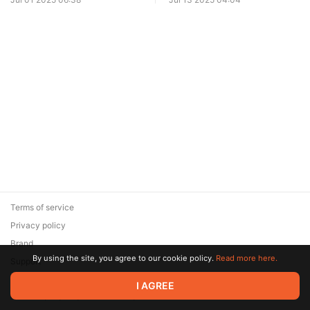
Terms of service
Privacy policy
Brand
By using the site, you agree to our cookie policy.
Read more here.
Support
© 2026 Zaya Solutions Limited. All rights reserved. All trademarks
I AGREE
are the property of their respective owners.