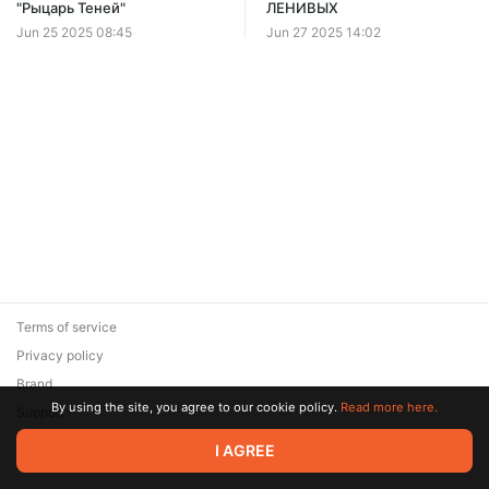
"Рыцарь Теней"
ЛЕНИВЫХ
Jun 25 2025 08:45
Jun 27 2025 14:02
Terms of service
Privacy policy
Brand
By using the site, you agree to our cookie policy.
Read more here.
Support
© 2026 Zaya Solutions Limited. All rights reserved. All trademarks
I AGREE
are the property of their respective owners.