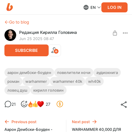
LOG IN
EN
Go to blog
Редакция Кирилла Головина
Jun 25 2025 08:47
SUBSCRIBE
Аарон Дембски-Боуден - "Ловец Душ"
аарон дембски-боуден
повелители ночи
аудиокнига
роман
warhammer
warhammer 40k
wh40k
Level required:
Warhammer 40000
"ВАХА"-подписка
Цикл: "Повелители Ночи", Книга I
ловец душ
кирилл головин
Длительность - 12:41:41
UNLOCK POST
21
27
Previous post
Next post
Аарон Дембски-Боуден -
WARHAMMER 40,000 ДЛЯ