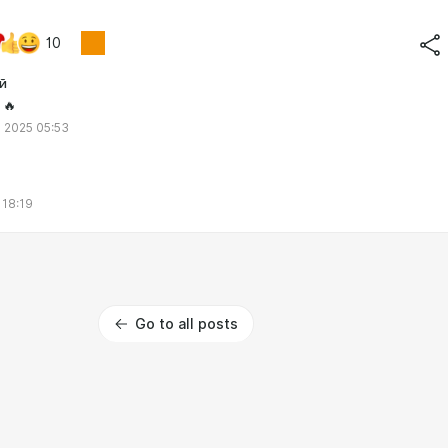
10
й
 🔥
 2025 05:53
 18:19
Go to all posts