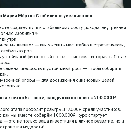
са Марии Мёртл «Стабильное увеличение»
есте создаём путь к стабильному росту дохода, внутренней
тоянию изобилия ✨
 внутри:
чное мышление» — как мыслить масштабно и стратегически,
 стабильно рос.
ть устойчивый финансовый поток — система, которая работает
хаоса.
е семена, щедрость и устойчивый рост — чтобы собирать
жай.
внутренней опоры — для достижения финансовых целей
кологично.
скается по 5 этапам, каждый из которых = 200.000₽
ждого этапа проходит розыгрыш 17.000₽ среди участников.
о как мы вместе соберём 1.000.000₽, курс стартует!
 — это не только ваша инвестиция в личное развитие, но и
охранения мудрости!