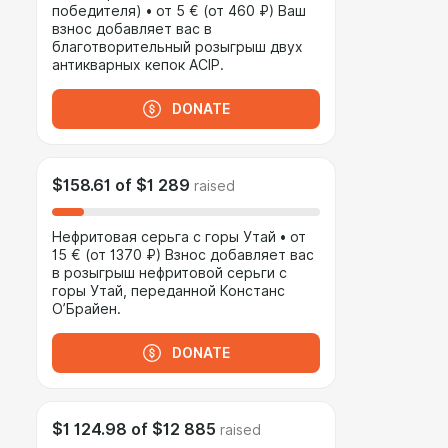
победителя) • от 5 € (от 460 ₽) Ваш
взнос добавляет вас в
благотворительный розыгрыш двух
антикварных кепок ACIP.
DONATE
$158.61
of
$1 289
raised
Нефритовая серьга с горы Утай • от
15 € (от 1370 ₽) Взнос добавляет вас
в розыгрыш нефритовой серьги с
горы Утай, переданной Констанс
О’Брайен.
DONATE
$1 124.98
of
$12 885
raised