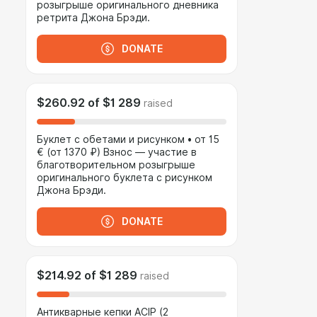
розыгрыше оригинального дневника
ретрита Джона Брэди.
DONATE
$260.92
of
$1 289
raised
Буклет с обетами и рисунком • от 15
€ (от 1370 ₽) Взнос — участие в
благотворительном розыгрыше
оригинального буклета с рисунком
Джона Брэди.
DONATE
$214.92
of
$1 289
raised
Антикварные кепки ACIP (2