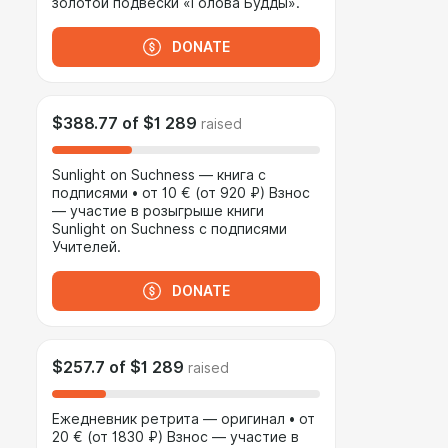
золотой подвески «Голова Будды».
DONATE
$388.77
of
$1 289
raised
Sunlight on Suchness — книга с
подписями • от 10 € (от 920 ₽) Взнос
— участие в розыгрыше книги
Sunlight on Suchness с подписями
Учителей.
DONATE
$257.7
of
$1 289
raised
Ежедневник ретрита — оригинал • от
20 € (от 1830 ₽) Взнос — участие в