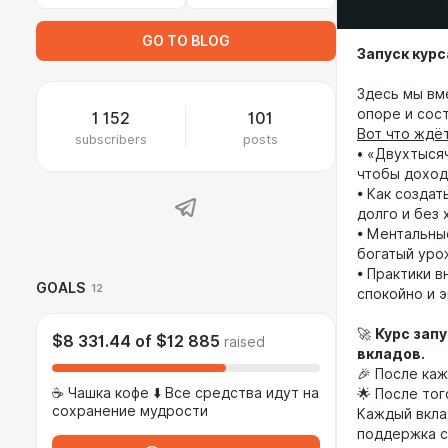
GO TO BLOG
Запуск кур
Здесь мы вм
опоре и сос
1 152
101
Вот что ждёт
subscribers
posts
• «Двухтыся
чтобы доход
• Как созда
долго и без 
• Ментальны
богатый уро
• Практики 
GOALS
12
спокойно и э
🚀
Курс запу
$8 331.44
of
$12 885
raised
вкладов.
🎉 После ка
☕️ Чашка кофе ⬇️ Все средства идут на
🌟 После тог
сохранение мудрости
Каждый вклад
поддержка с