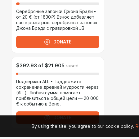
Серебряные запонки Джона Брэди •
от 20 € (от 1830₽) Взнос добавляет
вас в розыгрыш серебряных запонок
Джона Брэди с гравировкой JB.
DONATE
$392.93
of
$21 905
raised
Поддержка ALL • Поддержите
сохранение древней мудрости через
(ALL). Любая сумма помогает
приблизиться к общей цели — 20 000
€ к событию в Вене.
DONATE
By using the site, you agree to our cookie policy.
R