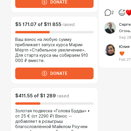
DONATE
2
$5 171.07
of
$11 855
Серге
raised
Огонь
Sep 28
Ваш взнос на любую сумму
приближает запуск курса Марии
Юлия
Мёртл «Стабильное увеличение».
Для старта курса мы собираем 910
Feb 27
000 ₽ вместе.
DONATE
$411.55
of
$1 289
raised
Золотая подвеска «Голова Будды» •
от 25 € (от 2290 ₽) Взнос --
добавляет в розыгрыш
благословлённой Майклом Роучем