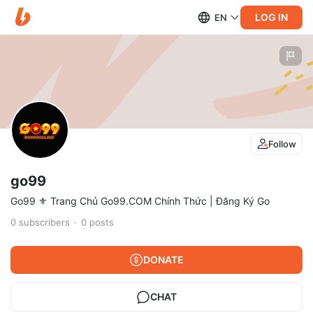
LOG IN
EN
Follow
go99
Go99 ⚜️ Trang Chủ Go99.COM Chính Thức | Đăng Ký Go
0
subscribers
0
posts
DONATE
CHAT