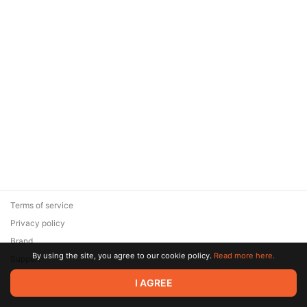
Terms of service
Privacy policy
Brand
By using the site, you agree to our cookie policy.
Read more here.
Support
© 2026 Zaya Solutions Limited. All rights reserved. All trademarks
I AGREE
are the property of their respective owners.