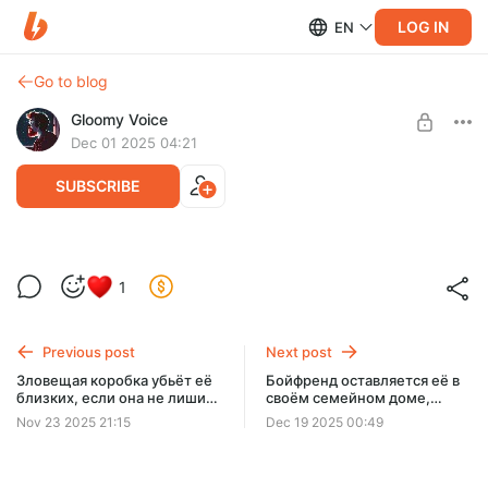
LOG IN
EN
Go to blog
Gloomy Voice
Dec 01 2025 04:21
SUBSCRIBE
Семьянин устраняет конкурентов за
1
должность мечты и превращается в
Level required:
серийного убийцу [пересказ] | Метод
Доброжелатель
исключения (2025)
Previous post
Next post
SUBSCRIBE
Зловещая коробка убьёт её
Бойфренд оставляется её в
близких, если она не лишит
своём семейном доме,
себя частей тела [пересказ]
чтобы отдать на съедение
Nov 23 2025 21:15
Dec 19 2025 00:49
| Порочный круг (2025)
неведомым существам
[пересказ] | Крипер (2025)