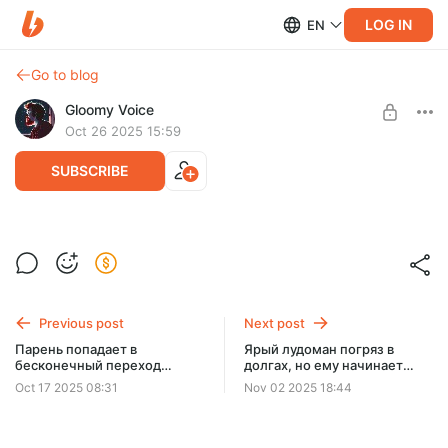
LOG IN
EN
Go to blog
Gloomy Voice
Oct 26 2025 15:59
SUBSCRIBE
Женщина-рыбак узнаёт, что
супружеская пара держит девушку в
Level required:
подвале, и в одиночку пытается
Доброжелатель
вызволить её [пересказ] | Точка
Previous post
Next post
SUBSCRIBE
замерзания (2025)
Парень попадает в
Ярый лудоман погряз в
бесконечный переход
долгах, но ему начинает
метро и вынужден найти
везти, когда к нему
Oct 17 2025 08:31
Nov 02 2025 18:44
"Выход 8" [пересказ] | Выход
прицепляется злой дух
8 (2025)
[пересказ] | Баллада о
маленьком игроке (2025)