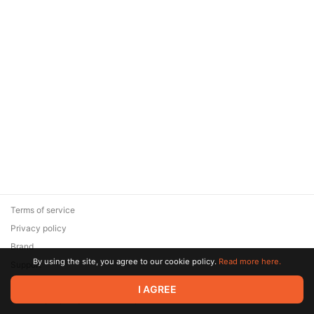
Terms of service
Privacy policy
Brand
By using the site, you agree to our cookie policy.
Read more here.
Support
© 2026 Zaya Solutions Limited. All rights reserved. All trademarks
I AGREE
are the property of their respective owners.