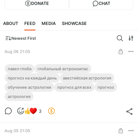
DONATE
CHAT
ABOUT
FEED
MEDIA
SHOWCASE
Newest First
Aug 06 21:05
🧭 Прогноз от Павла Глобы на 07
павел глоба
глобальный астрокомпас
августа 2026 года (Пятница)
прогноз на каждый день
авестийская астрология
Level required:
обучение астрологии
ГЛОБАльный Астрокомпас
прогноз для всех
прогноз
астрология
UNLOCK POST
3
Aug 05 21:05