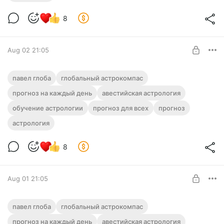
8
Aug 02 21:05
🧭 Прогноз от Павла Глобы на 03
павел глоба
глобальный астрокомпас
августа 2026 года (Понедельник)
прогноз на каждый день
авестийская астрология
Level required:
обучение астрологии
ГЛОБАльный Астрокомпас
прогноз для всех
прогноз
астрология
UNLOCK POST
8
Aug 01 21:05
🧭 Прогноз от Павла Глобы на 02
павел глоба
глобальный астрокомпас
августа 2026 года (Воскресенье)
прогноз на каждый день
авестийская астрология