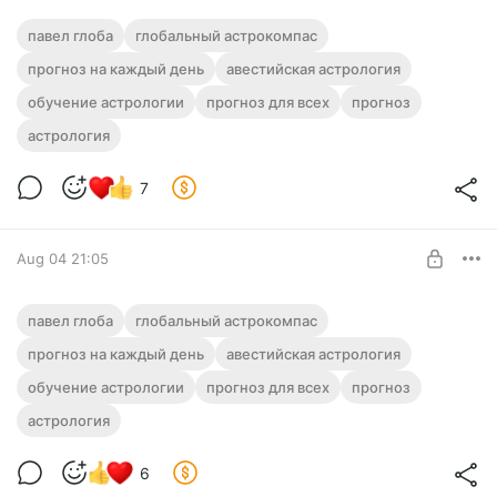
🧭 Прогноз от Павла Глобы на 06
павел глоба
глобальный астрокомпас
августа 2026 года (Четверг)
прогноз на каждый день
авестийская астрология
Level required:
обучение астрологии
ГЛОБАльный Астрокомпас
прогноз для всех
прогноз
астрология
UNLOCK POST
7
Aug 04 21:05
🧭 Прогноз от Павла Глобы на 05
павел глоба
глобальный астрокомпас
августа 2026 года (Среда)
прогноз на каждый день
авестийская астрология
Level required:
обучение астрологии
ГЛОБАльный Астрокомпас
прогноз для всех
прогноз
астрология
UNLOCK POST
6