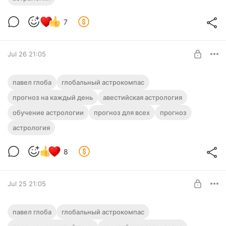
UNLOCK POST
7
Jul 26 21:05
🧭 Прогноз от Павла Глобы на 27 июля
павел глоба
глобальный астрокомпас
2026 года (Понедельник)
прогноз на каждый день
авестийская астрология
Level required:
обучение астрологии
ГЛОБАльный Астрокомпас
прогноз для всех
прогноз
астрология
UNLOCK POST
8
Jul 25 21:05
🧭 Прогноз от Павла Глобы на 26 июля
павел глоба
глобальный астрокомпас
2026 года (Воскресенье)