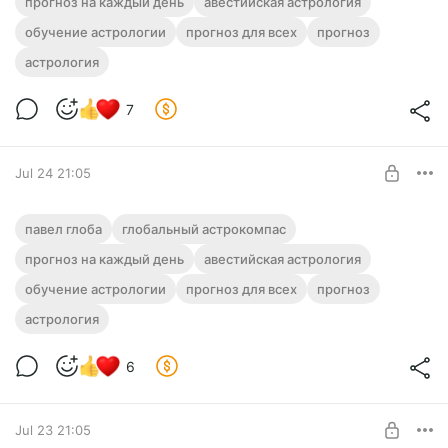
прогноз на каждый день
авестийская астрология
Level required:
обучение астрологии
ГЛОБАльный Астрокомпас
прогноз для всех
прогноз
астрология
UNLOCK POST
7
Jul 24 21:05
🧭 Прогноз от Павла Глобы на 25 июля
павел глоба
глобальный астрокомпас
2026 года (Суббота)
прогноз на каждый день
авестийская астрология
Level required:
обучение астрологии
ГЛОБАльный Астрокомпас
прогноз для всех
прогноз
астрология
UNLOCK POST
6
Jul 23 21:05