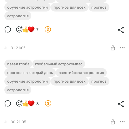
Level required:
обучение астрологии
ГЛОБАльный Астрокомпас
прогноз для всех
прогноз
астрология
UNLOCK POST
7
Jul 31 21:05
🧭 Прогноз от Павла Глобы на 01 августа
павел глоба
глобальный астрокомпас
2026 года (Суббота)
прогноз на каждый день
авестийская астрология
Level required:
обучение астрологии
ГЛОБАльный Астрокомпас
прогноз для всех
прогноз
астрология
UNLOCK POST
8
Jul 30 21:05