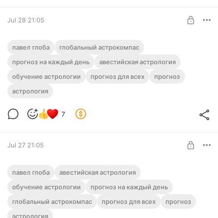
Jul 28 21:05
🧭 Прогноз от Павла Глобы на 29 июля
павел глоба
глобальный астрокомпас
2026 года (Среда)
прогноз на каждый день
авестийская астрология
Level required:
обучение астрологии
ГЛОБАльный Астрокомпас
прогноз для всех
прогноз
астрология
UNLOCK POST
7
Jul 27 21:05
🧭 Прогноз от Павла Глобы на 28 июля
павел глоба
авестийская астрология
2026 года (Вторник)
обучение астрологии
прогноз на каждый день
Level required:
глобальный астрокомпас
ГЛОБАльный Астрокомпас
прогноз для всех
прогноз
астрология