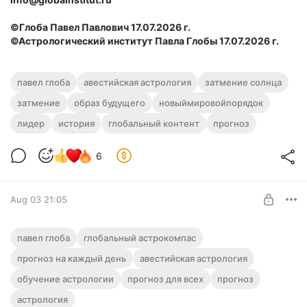
©Глоба Павел Павлович 17.07.2026 г.
©Астрологический институт Павла Глобы 17.
07.2026 г.
павел глоба
авестийская астрология
затмение солнца
затмение
образ будущего
новыймировойпорядок
лидер
история
глобальный контент
прогноз
6
Aug 03 21:05
🧭 Прогноз от Павла Глобы на 04
павел глоба
глобальный астрокомпас
августа 2026 года (Вторник)
прогноз на каждый день
авестийская астрология
Level required:
обучение астрологии
ГЛОБАльный Астрокомпас
прогноз для всех
прогноз
астрология
UNLOCK POST