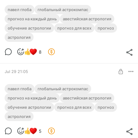
🧭 Прогноз от Павла Глобы на 31 июля
павел глоба
глобальный астрокомпас
2026 года (Пятница)
прогноз на каждый день
авестийская астрология
Level required:
обучение астрологии
ГЛОБАльный Астрокомпас
прогноз для всех
прогноз
астрология
UNLOCK POST
8
Jul 29 21:05
🧭 Прогноз от Павла Глобы на 30 июля
павел глоба
глобальный астрокомпас
2026 года (Четверг)
прогноз на каждый день
авестийская астрология
Level required:
обучение астрологии
ГЛОБАльный Астрокомпас
прогноз для всех
прогноз
астрология
UNLOCK POST
5