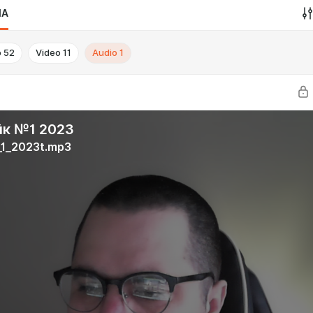
IA
o
52
Video
11
Audio
1
к №1 2023
1_2023t.mp3