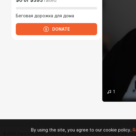
$0
of
$393
raised
Беговая дорожка для дома
DONATE
1
By using the site, you agree to our cookie policy.
R
© 2026 Zaya Solutions Limited. All rights reserved. All trademarks are the