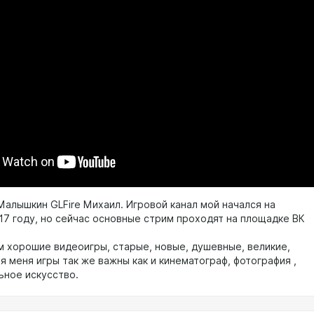
Малышкин GLFire Михаил. Игровой канал мой начался на
017 году, но сейчас основные стрим проходят на площадке ВК
 хорошие видеоигры, старые, новые, душевные, великие,
 меня игры так же важны как и кинематограф, фотография ,
ьное искусство.