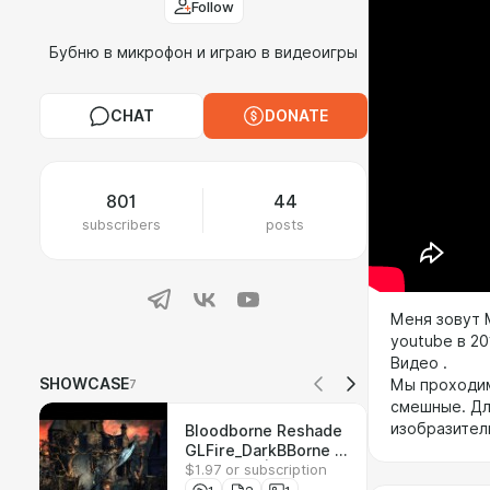
Follow
Бубню в микрофон и играю в видеоигры
CHAT
DONATE
801
44
subscribers
posts
Меня зовут 
youtube в 2
Видео .
SHOWCASE
Мы проходим
7
смешные. Для
изобразител
Bloodborne Reshade
GLFire_DarkBBorne +
$1.97 or subscription
Mods ENG|RU