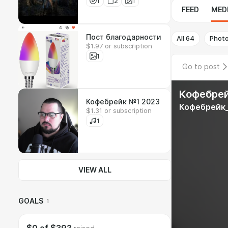
1
2
1
FEED
MED
Пост благодарности
All
64
Phot
$1.97 or subscription
1
Go to post
Кофебрей
Кофебрейк №1 2023
Кофебрейк_
$1.31 or subscription
1
VIEW ALL
GOALS
1