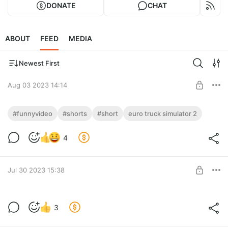
DONATE
CHAT
ABOUT
FEED
MEDIA
Newest First
Aug 03 2023 14:14
✔️funny Euro Truck Simulator 2✔️Канистра
#funnyvideo
#shorts
#short
euro truck simulator 2
нюхает асфальт #short #shorts
Level required:
#funnyvideo
Ваша поддержка игрового канала
4
funny Euro Truck Simulator 2
SUBSCRIBE
#short
Jul 30 2023 15:38
#shorts
#funnyvideo
✔️funny Euro Truck Simulator
3
2✔️Перестроение ОГОНЬ. Боевая VS
Level required:
Бонум #short #shorts #funnyvideo
Ваша поддержка игрового канала