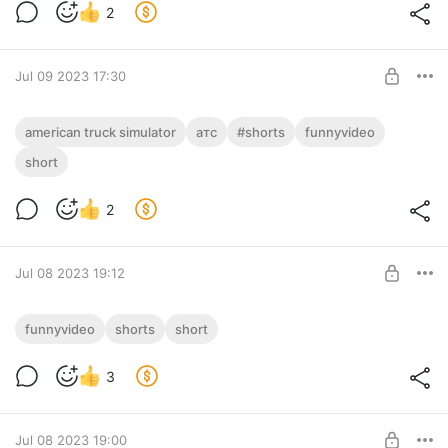
#funnyvideo
Ваша поддержка игрового канала
2
SUBSCRIBE
Jul 09 2023 17:30
✔️funny American Truck Simulator ✔️Ты
american truck simulator
атс
#shorts
funnyvideo
это видишь, что это✔️ #shorts #short
Level required:
short
#funnyvideo
Ваша поддержка игрового канала
2
SUBSCRIBE
Jul 08 2023 19:12
✔️funny Euro Truck Simulator 2✔️Котыч
funnyvideo
shorts
short
вертолетыч✔️#short #shorts #funnyvideo
Level required:
Ваша поддержка игрового канала
3
SUBSCRIBE
Jul 08 2023 19:00