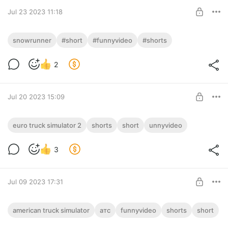
SUBSCRIBE
Jul 23 2023 11:18
✔️funny SnowRunner✔️Сальтуха с Бочкой
snowrunner
#short
#funnyvideo
#shorts
✔️ #shorts #short #funnyvideo
Level required:
Ваша поддержка игрового канала
2
✔️funny SnowRunner✔️Сальтуха с Бочкой ✔️ #shorts #short
#funnyvideo
SUBSCRIBE
Jul 20 2023 15:09
✔️funny Euro Truck Simulator 2✔️Ляпота. Не говорите по
euro truck simulator 2
shorts
short
unnyvideo
телефону за рулём #short #shorts #funnyvideo
Level required:
Ваша поддержка игрового канала
3
SUBSCRIBE
Jul 09 2023 17:31
✔️funny American Truck Simulator ✔️Инет
american truck simulator
атс
funnyvideo
shorts
short
говно. Полет тачки.✔️ #shorts #short
Level required: