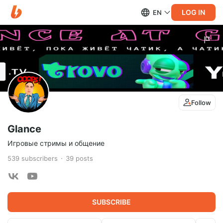
LOG IN
EN
Follow
Glance
Игровые стримы и общение
539
subscribers
39
posts
SUBSCRIBE