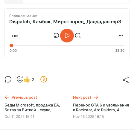
Главное меню
Dispatch, Камбэк, Миротворец, Дандадан.mp3
1.0x
0:00
38:30
2
Previous post
Next post
Беды Microsoft, продажа EA,
Перенос GTA 6 и увольнения
Битва за Битвой – скука,
в Rockstar, Arc Raiders, 4
Миротворец и Выход 8
сезон «Ведьмака» и Ghost of
Oct 11 2025 15:41
Nov 16 2025 16:15
Yotei