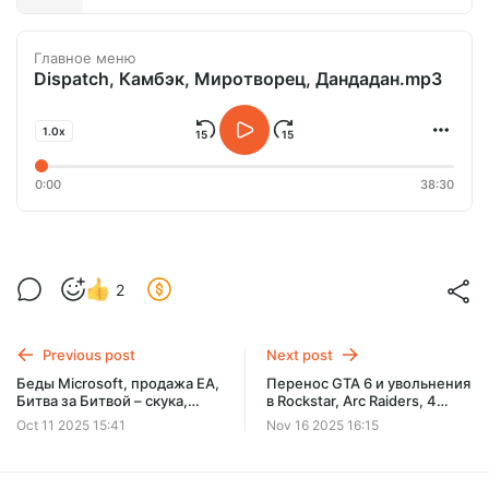
Главное меню
Dispatch, Камбэк, Миротворец, Дандадан.mp3
1.0x
0:00
38:30
2
Previous post
Next post
Беды Microsoft, продажа EA,
Перенос GTA 6 и увольнения
Битва за Битвой – скука,
в Rockstar, Arc Raiders, 4
Миротворец и Выход 8
сезон «Ведьмака» и Ghost of
Oct 11 2025 15:41
Nov 16 2025 16:15
Yotei