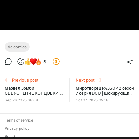
dc comics
8
Previous post
Next post
Марвел Зомби
Миротворец РАЗБОР 2 сезон
ОБЪЯСНЕНИЕ КОНЦОВКИ |
7 серия DCU | Шокирующие
РАЗБОР апокалипсиса
повороты и Новые Камео
Sep 26 2025 08:08
Oct 04 2025 09:18
Марвел | Мультивселенная |
Отсылки и пасхалки
Terms of service
Privacy policy
Brand