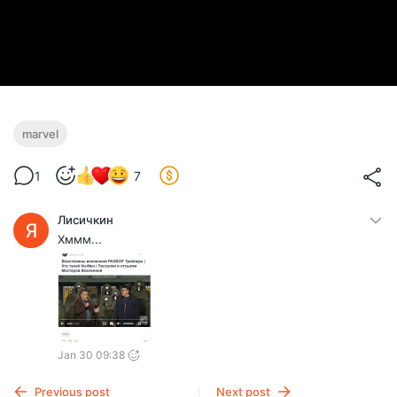
marvel
1
7
Лисичкин
Хммм...
Jan 30 09:38
Previous post
Next post