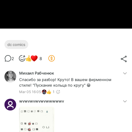
dc comics
2
8
Михаил Рабченюк
Спасибо за разбор! Круто! В вашем фирменном
стиле! "Пускание кольца по кругу" 😁
Mar 05 16:05
1
wvwvwvwvwvwwwwwv