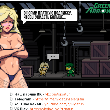

Наш паблик ВК
-
vk.com/gigatun

Telegram
-
https://t.me/GigatunTelegram

YouTube
канал
-
youtube.com/c/Gigatun

VK Play
-
https://vkplay.live/gigatun