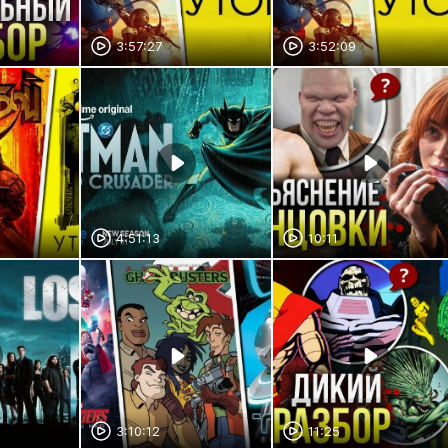
3:57:27
3:52:09
4:51:13
10:11
3:10:12
11:25