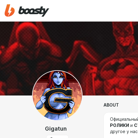
ABOUT
Официальны
РОЛИКИ
и
С
Gigatun
другое у на