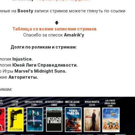
енные на
Boosty
записи стримов можете глянуть по ссылки
🡇
Таблица со всеми записями стримов
бо за список
Amalrik'у
по роликам и стримам
:
логия
Injustice
.
логия
Юной Лиги Справедливости.
р Игры
Marvel's Midnight Suns.
акие
Авторитеты.
римам: