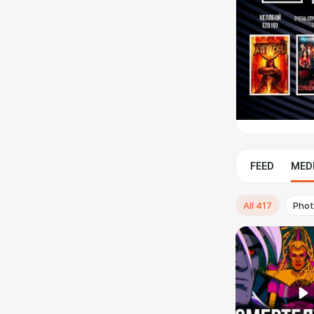
FEED
MED
All
417
Pho