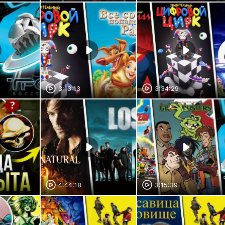
3:13:13
3:34:29
4:44:18
3:15:39