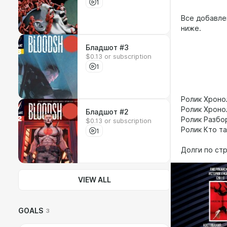
1
Все добавл
ниже.
Бладшот #3
$0.13 or subscription
Спаси
1
Долги 
Ролик Хроно
Ролик Хроно
Бладшот #2
Ролик Разбо
$0.13 or subscription
Ролик Кто т
1
Долги по ст
VIEW ALL
GOALS
3