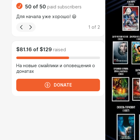
50
of
50
paid subscribers
Для начала уже хорошо! 😃
1
of
2
$81.16
of
$129
raised
На новые смайлики и оповещения о
донатах
DONATE