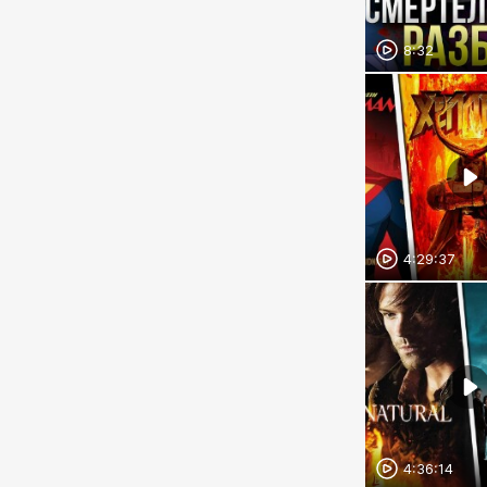
8:32
4:29:37
4:36:14