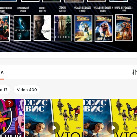
IA
to
17
Video
400