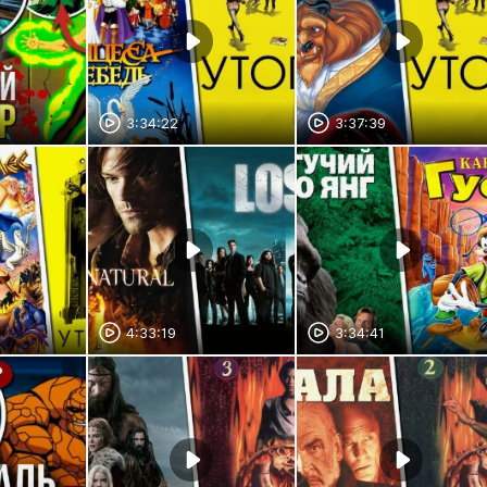
3:34:22
3:37:39
4:33:19
3:34:41