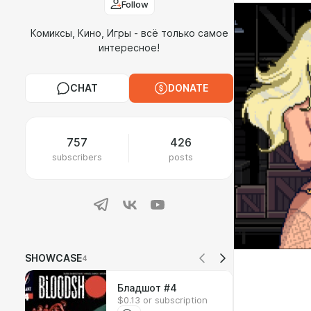
Follow
Комиксы, Кино, Игры - всё только самое
интересное!
CHAT
DONATE
757
426
subscribers
posts
SHOWCASE
4


Бладшот #4

$0.13 or subscription
