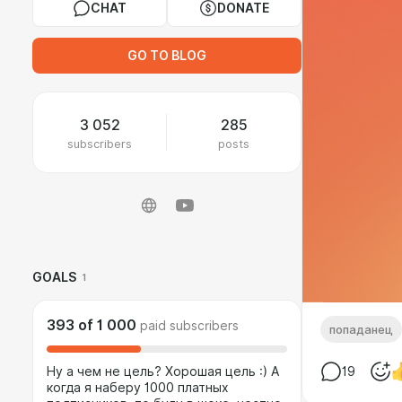
CHAT
DONATE
GO TO BLOG
3 052
285
subscribers
posts
GOALS
1
393
of
1 000
paid subscribers
попаданец
Ну а чем не цель? Хорошая цель :) А
19
когда я наберу 1000 платных