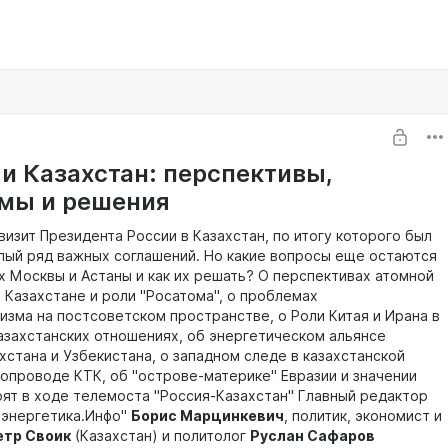
 и Казахстан: перспективы,
мы и решения
изит Президента России в Казахстан, по итогу которого был
лый ряд важных соглашений. Но какие вопросы еще остаются
х Москвы и Астаны и как их решать? О перспективах атомной
 Казахстане и роли "Росатома", о проблемах
изма на постсоветском пространстве, о Роли Китая и Ирана в
азахстанских отношениях, об энергетическом альянсе
хстана и Узбекистана, о западном следе в казахстанской
бопроводе КТК, об "острове-материке" Евразии и значении
рят в ходе телемоста "Россия-Казахстан" Главный редактор
оэнергетика.Инфо"
Борис Марцинкевич
, политик, экономист и
етр Своик
(Казахстан) и политолог
Руслан Сафаров