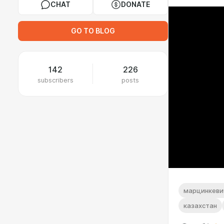
CHAT
DONATE
GO TO BLOG
142
226
subscribers
posts
марцинкеви
казахстан