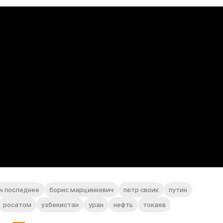
ч последнее
борис марцинкевич
петр своик
путин
росатом
узбекистан
уран
нефть
токаев