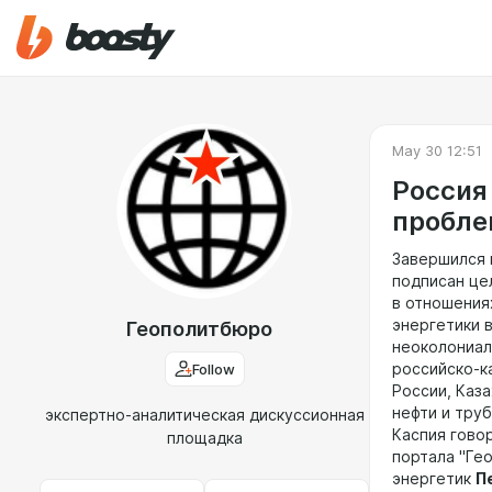
May 30 12:51
Россия
пробле
Завершился в
подписан це
в отношения
энергетики в
Геополитбюро
неоколониал
Follow
российско-к
России, Каза
нефти и тру
экспертно-аналитическая дискуссионная
Каспия гово
площадка
портала "Ге
энергетик
П