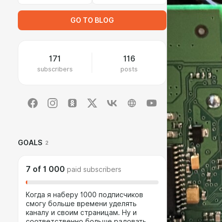
GO TO BLOG
171
116
subscribers
posts
GOALS
2
7
of
1 000
paid subscribers
Когда я наберу 1000 подписчиков
смогу больше времени уделять
каналу и своим страницам. Ну и
соответственно больше радовать