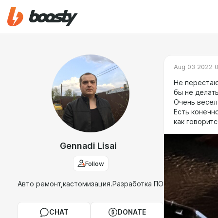
Aug 03 2022 
Не перестаю
бы не делат
Очень весел
Есть конечно
как говоритс
Gennadi Lisai
Follow
Авто ремонт,кастомизация.Разработка ПО
CHAT
DONATE