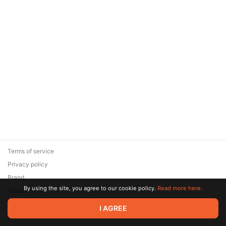
Terms of service
Privacy policy
Brand
By using the site, you agree to our cookie policy.
Read more here.
Support
© 2026 Zaya Solutions Limited. All rights reserved. All trademarks
I AGREE
are the property of their respective owners.