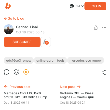
LOG IN
EN
Go to blog
Gennadi Lisai
Oct 18 2025 06:43
SUBSCRIBE
Mercedes CR3-CR3UP EDC16CP3
edc16cp3 renew
online eprom tools
mercedes ecu renew
Level required:
ST95160-ST95320 OM646-OM647-
Любитель с тягой к познанию
OM648 Online Dump Tools ( онлайн
SUBSCRIBE
редактор «обнуление» дампов EEPROM
Mercedes CR3-CR3UP EDC16CP3 ST95160-ST95320
Мерседес edc16CP3 CR3-CR3UP)
OM646-OM647-OM648 Online Dump Tools ( онлайн редактор
Previous post
Next post
«обнуление» дампов EEPROM Мерседес edc16CP
Mercedes CR2 EDC15c6
Vediamo CBF — Diesel
om611-612-613 Online Dump
engines — файлы для
Tools ( онлайн редактор
кодирования дизельных
Oct 18 2025 06:41
Oct 18 2025 09:24
дампов EEPROM Мерседес
моторов (из коллекции и
edc15c6 CR2)
правленные лично)