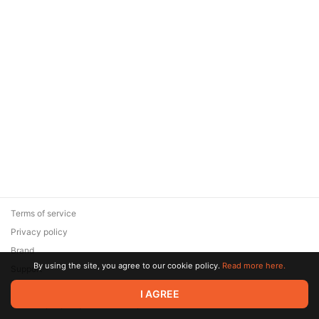
промокод на 30% скидку для
наших подписчиков BOOSTY
Terms of service
Privacy policy
Brand
By using the site, you agree to our cookie policy.
Read more here.
Support
© 2026 Zaya Solutions Limited. All rights reserved. All trademarks
I AGREE
are the property of their respective owners.