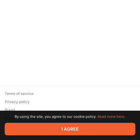
Terms of service
Privacy policy
Brand
By using the site, you agree to our cookie policy.
Read more here.
Support
© 2026 Zaya Solutions Limited. All rights reserved. All trademarks
I AGREE
are the property of their respective owners.