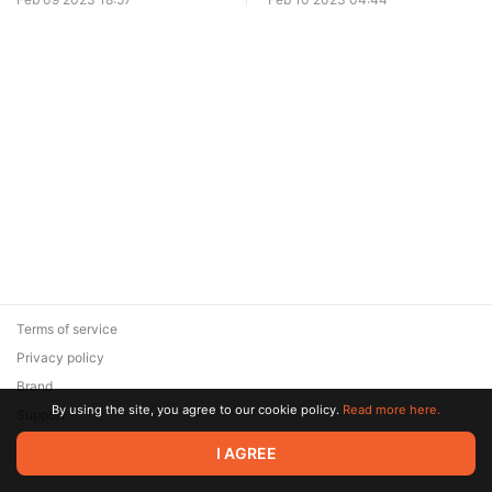
Terms of service
Privacy policy
Brand
By using the site, you agree to our cookie policy.
Read more here.
Support
© 2026 Zaya Solutions Limited. All rights reserved. All trademarks
I AGREE
are the property of their respective owners.