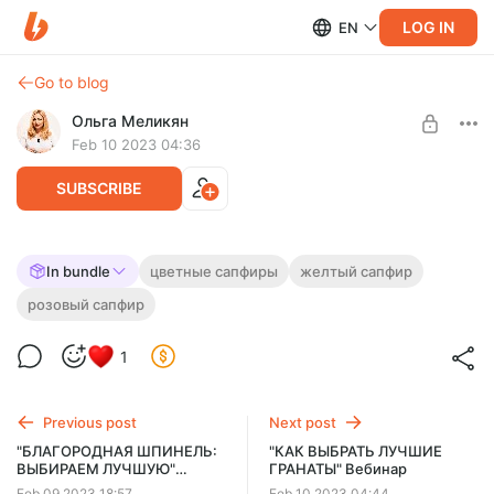
LOG IN
EN
Go to blog
Ольга Меликян
Feb 10 2023 04:36
SUBSCRIBE
"ЦВЕТНЫЕ САПФИРЫ" Вебинар
In bundle
цветные сапфиры
желтый сапфир
Post is available after purchase
розовый сапфир
1. ВИДЫ ЦВЕТНЫХ САПФИРОВ, 2. ДОБЫЧА САПФИРОВ
СЕГОДНЯ, 3. ОБЛАГОРАЖИВАНИЕ, СИНТЕТИКА И
BUY FOR $65
ИМИТАЦИИ, 4. СТОИМОСТЬ И ИНВЕСТИРОВАНИЕ, 5. ГИД
1
Previous post
Next post
"БЛАГОРОДНАЯ ШПИНЕЛЬ:
"КАК ВЫБРАТЬ ЛУЧШИЕ
ВЫБИРАЕМ ЛУЧШУЮ"
ГРАНАТЫ" Вебинар
Вебинар
Feb 09 2023 18:57
Feb 10 2023 04:44