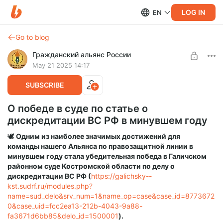
LOG IN
EN
Go to blog
Гражданский альянс России
May 21 2025 14:17
SUBSCRIBE
О победе в суде по статье о
дискредитации ВС РФ в минувшем году
🕊️
Одним из наиболее значимых достижений для
команды нашего Альянса по правозащитной линии в
минувшем году стала убедительная победа в Галичском
районном суде Костромской области по делу о
дискредитации ВС РФ (
https://galichsky--
kst.sudrf.ru/modules.php?
name=sud_delo&srv_num=1&name_op=case&case_id=8773672
0&case_uid=fcc2ea13-212b-4043-9a88-
fa3671d6bb85&delo_id=1500001
).