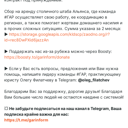
Сбор на аренду столичного штаба Альянса, где команда
#ГАР осуществляет свою работу, ее координацию в
регионах, а также помогает жертвам домашнего насилия и
в прочих сложных ситуациях. Сумма указана за 2 месяца:
▶️
https://storage.googleapis.com/kldscp/zaodno.org/r?
id=rec8DwPXid6jazzAn
▶️ Поддержать нас из-за рубежа можно через Boosty:
https://boosty.to/garinform/donate
▶️ Если у Вас есть вопросы, предложения или Вам нужна
помощь, напишите лидеру команды #ГАР, практикующему
юристу Олегу Филатчеву в Telegram:
@oleg_filatchev
Благодарим Вас за поддержку, дорогие друзья! Благодаря
Вам большее число людей не остаются наедине с системой!
💥
Не забудьте подписаться на наш канал в Telegram, Ваша
подписка крайне важна для нас:
https://t.me/garinform