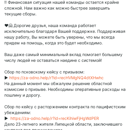
‼️ Финансовая ситуация нашей команды остается крайне
сложной. Нам важно как можно быстрее завершить
текущие сборы.
❤️🤗 Дорогие друзья, наша команда работает
исключительно благодаря Вашей поддержке. Поддерживая
нашу работу, Вы можете быть уверены, что мы всегда
придем на помощь, когда это будет необходимо.
Ваш даже самый минимальный вклад помогает большему
числу людей не оставаться наедине с системой!
Сбор по псковскому кейсу с призывом:
▶️
https://za-odno.help/r?id=recHVMgNQ4dtXHwhc
На данный момент мы обжалуем решение областной
комиссии о призыве. Необходимы оперативные расходы на
пошлину и дорогу.
Сбор по кейсу с расторжением контракта по пацифистским
убеждениям:
▶️
https://za-odno.help/r?id=recKihiwFjHgWdPER
Дело 23-летнего жителя Липецкой области, заключившего
контракт под принуждением.