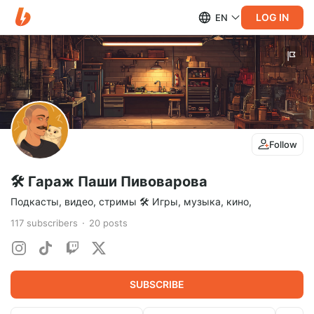
LOG IN
EN
Follow
🛠️ Гараж Паши Пивоварова
Подкасты, видео, стримы 🛠️ Игры, музыка, кино,
117
subscribers
20
posts
SUBSCRIBE