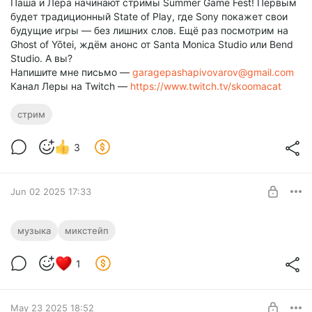
Паша и Лера начинают стримы Summer Game Fest! Первым
будет традиционный State of Play, где Sony покажет свои
будущие игры — без лишних слов. Ещё раз посмотрим на
Ghost of Yōtei, ждём анонс от Santa Monica Studio или Bend
Studio. А вы?
Напишите мне письмо —
garagepashapivovarov@gmail.com
Канал Леры на Twitch —
https://www.twitch.tv/skoomacat
стрим
3
Jun 02 2025 17:33
🛹 Mixtape №3 Мама, я был панком vol. 1
музыка
микстейп
[31+]
Level required:
1
🥁 Ber-linn, Тараканы!, Элизиум, Distemper, Дёрагть,
🎧 Подкаст Mixtape — идеально в дорогу
Лампасы
SUBSCRIBE
May 23 2025 18:52