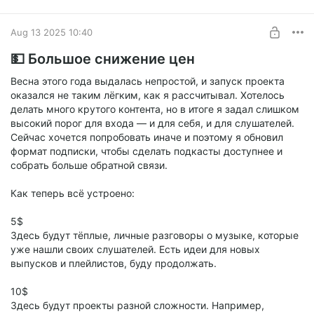
Level required:
зная, что найдёт там. История о тишине, смелости и
🎙️ Еженедельный эксперимент
неожиданных открытиях.
Aug 13 2025 10:40
UNLOCK FOR FREE
💵 Большое снижение цен
7 days free, then $12.9 per month
Весна этого года выдалась непростой, и запуск проекта
оказался не таким лёгким, как я рассчитывал. Хотелось
делать много крутого контента, но в итоге я задал слишком
высокий порог для входа — и для себя, и для слушателей.
Сейчас хочется попробовать иначе и поэтому я обновил
формат подписки, чтобы сделать подкасты доступнее и
собрать больше обратной связи.
Как теперь всё устроено:
5$
Здесь будут тёплые, личные разговоры о музыке, которые
уже нашли своих слушателей. Есть идеи для новых
выпусков и плейлистов, буду продолжать.
10$
Здесь будут проекты разной сложности. Например,