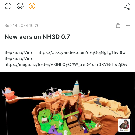
Новая версия Nh_0_9
Level required:
Я обожаю то, что ты делаешь!
Sep 14 2024 10:26
SUBSCRIBE
New version NH3D 0.7
Зеркало/Mirror https://disk.yandex.com/d/qOojNgTg1hvI6w
Зеркало/Mirror
https://mega.nz/folder/AKlHhQyQ#W_5istG1c4r6KVE8hw2jDw