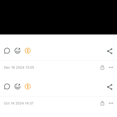
высказыванием.
30 лет — не просто цифра. Это напоминание о том, как
хрупкие, почти тактильные миры оставляют след в
сердцах игроков. The Neverhood
остается гимном творческой свободы, который
вдохновляет новых
разработчиков и согревает ностальгией тех, кто когда-то
бродил по
коридорам Халласа.
Dec 16 2024 13:05
Новая версия Nh_0_10 (Neverhood 3D)
Level required:
Я обожаю то, что ты делаешь!
Oct 14 2024 14:37
SUBSCRIBE