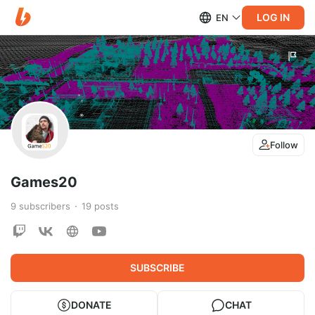
LOG IN
EN
Follow
Games20
9
subscribers
19
posts
SUBSCRIBE
DONATE
CHAT