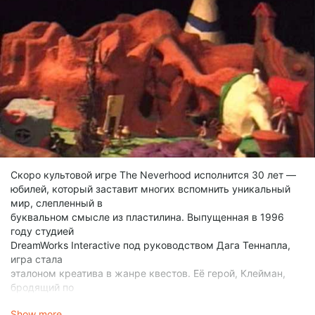
Скоро культовой игре The Neverhood исполнится 30 лет —
юбилей, который заставит многих вспомнить уникальный
мир, слепленный в
буквальном смысле из пластилина. Выпущенная в 1996
году студией
DreamWorks Interactive под руководством Дага Теннапла,
игра стала
эталоном креатива в жанре квестов. Её герой, Клейман,
бродящий по
сюрреалистичным локациям, и сегодня вызывает
Show more