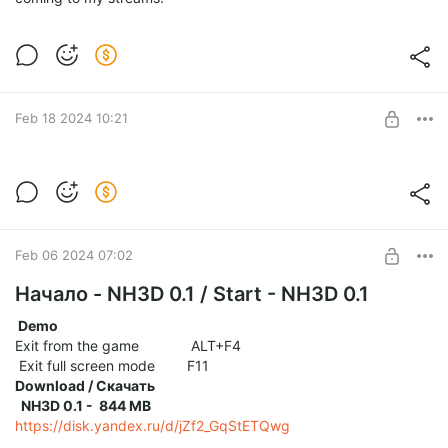
Feb 18 2024 10:21
Тест комнаты рекордов. Record Room
Test.
Level required:
Старт / Start
Feb 06 2024 07:02
SUBSCRIBE
Начало - NH3D 0.1 / Start - NH3D 0.1
Demo
Exit from the game ALT+F4
Exit full screen mode F11
Download / Скачать
NH3D 0.1 - 844 MB
https://disk.yandex.ru/d/jZf2_GqStETQwg