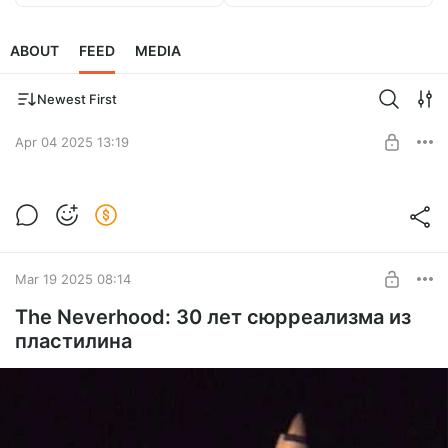
ABOUT
FEED
MEDIA
Newest First
Apr 04 2025 13:19
Новая версия Nh_0_12 (Neverhood 3D)
Level required:
Я обожаю то, что ты делаешь!
Mar 19 2025 08:14
SUBSCRIBE
The Neverhood: 30 лет сюрреализма из
пластилина