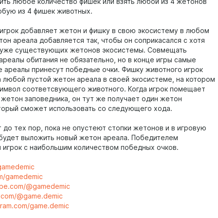
ить любое количество фишек или взять любой из 4 жетонов
юбую из 4 фишек животных.
 игрок добавляет жетон и фишку в свою экосистему в любом
тон ареала добавляется так, чтобы он соприкасался с хотя
 уже существующих жетонов экосистемы. Совмещать
ареалы обитания не обязательно, но в конце игры самые
 ареалы принесут победные очки. Фишку животного игрок
 любой пустой жетон ареала в своей экосистеме, на котором
имвол соответсвующего животного. Когда игрок помещает
 жетон заповедника, он тут же получает один жетон
торый сможет использовать со следующего хода.
 до тех пор, пока не опустеют стопки жетонов и в игровую
 будет выложить новый жетон ареала. Победителем
 игрок с наибольшим количеством победных очков.
/gamedemic
om/gamedemic
tube.com/@gamedemic
ok.com/@game.demic
agram.com/game.demic