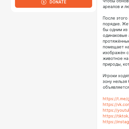
чтобы обнов
DONATE
ареалов и л
После этого
порядке. Же
бы одним из
одинаковые 
протяжённые
помещает на
изображён с
животное на
природы, ко
Игроки ходят
зону нельзя
объявляется
https://t.me
https://vk.c
https://you
https://tikt
https://inst