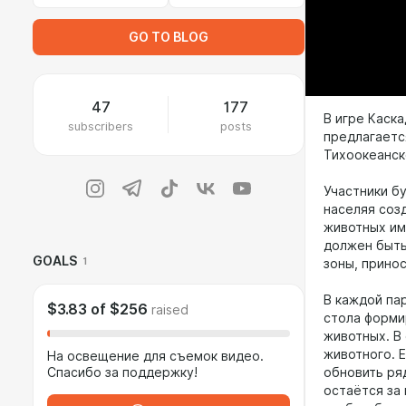
GO TO BLOG
47
177
В игре Каск
subscribers
posts
предлагаетс
Тихоокеанск
Участники б
населяя соз
животных им
должен быть
GOALS
1
зоны, прино
В каждой па
$3.83
of
$256
raised
стола форми
животных. В
животного. 
На освещение для съемок видео.
обновить ря
Спасибо за поддержку!
остаётся за