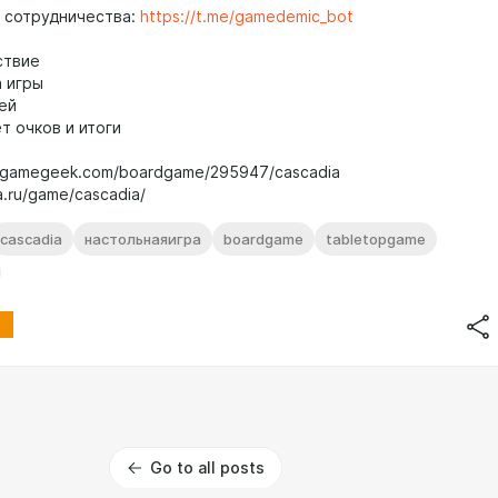
 сотрудничества:
https://t.me/gamedemic_bot
ствие
 игры
ей
т очков и итоги
rdgamegeek.com/boardgame/295947/cascadia
a.ru/game/cascadia/
cascadia
настольнаяигра
boardgame
tabletopgame
Go to all posts