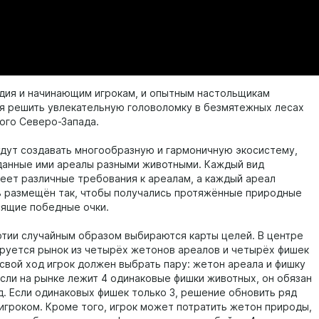
адия и начинающим игрокам, и опытным настольщикам
я решить увлекательную головоломку в безмятежных лесах
ого Северо-Запада.
удут создавать многообразную и гармоничную экосистему,
данные ими ареалы разными животными. Каждый вид
еет различные требования к ареалам, а каждый ареал
 размещён так, чтобы получались протяжённые природные
сящие победные очки.
ртии случайным образом выбираются карты целей. В центре
руется рынок из четырёх жетонов ареалов и четырёх фишек
 свой ход игрок должен выбрать пару: жетон ареала и фишку
Если на рынке лежит 4 одинаковые фишки животных, он обязан
д. Если одинаковых фишек только 3, решение обновить ряд
 игроком. Кроме того, игрок может потратить жетон природы,