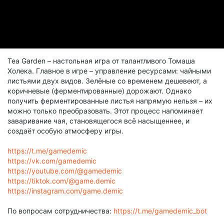
Tea Garden – настольная игра от талантливого Томаша
Холека. Главное в игре – управление ресурсами: чайными
листьями двух видов. Зелёные со временем дешевеют, а
коричневые (ферментированные) дорожают. Однако
получить ферментированные листья напрямую нельзя – их
можно только преобразовать. Этот процесс напоминает
заваривание чая, становящегося всё насыщеннее, и
создаёт особую атмосферу игры.
https://t.me/gamedemic
https://vk.com/gamedemic
https://youtube.com/@gamedemic
https://tiktok.com/@game.demic
https://instagram.com/game.demic
По вопросам сотрудничества:
https://t.me/gamedemic_bot