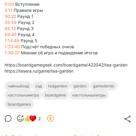
0:00
Вступление
2:11
Правила игры
30:22
Раунд 1
35:59
Раунд 2
45:12
Раунд 3
59:45
Раунд 4
1:14:49
Раунд 5
1:33:40
Подсчёт победных очков
1:39:07
Мнение об игре и подведение итогов
https://boardgamegeek.com/boardgame/422042/tea-garden
https://tesera.ru/game/tea-garden
чайныйсад
сад
teagarden
garden
gamedemic
настольнаяигра
boardgame
настольныеигры
boardgames
2