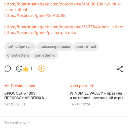
https://boardgamegeek.com/boardgame/460363/tainyi-ritual-
secret-ritual
https://tesera.ru/game/2546598
https://boardgamegeek.com/boardgame/323784/ghost-letters
https://tesera.ru/game/pisma-prizraka
тайныйритуал
письмапризрака
secretritual
ghostletters
gamedemic
1
Previous post
Next post
БРЮССЕЛЬ 1893:
WINDMILL VALLEY – правила
ПРЕКРАСНАЯ ЭПОХА
и летсплей настольной игры
(BRUXELLES 1893: BELLE
Feb 06 20:51
Feb 18 10:24
ÉPOQUE) с дополнением –
правила и летсплей
Terms of service