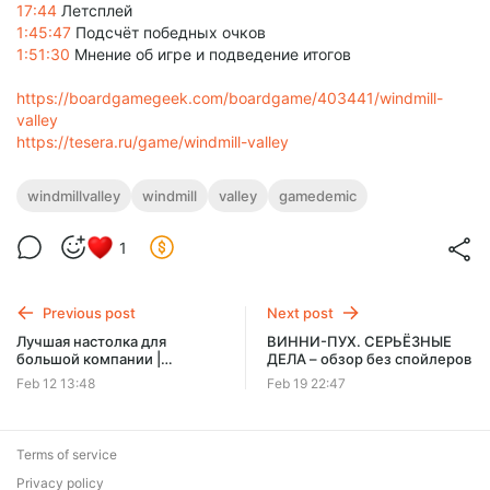
17:44
Летсплей
1:45:47
Подсчёт победных очков
1:51:30
Мнение об игре и подведение итогов
https://boardgamegeek.com/boardgame/403441/windmill-
valley
https://tesera.ru/game/windmill-valley
windmillvalley
windmill
valley
gamedemic
1
Previous post
Next post
Лучшая настолка для
ВИННИ-ПУХ. СЕРЬЁЗНЫЕ
большой компании |
ДЕЛА – обзор без спойлеров
ТАЙНЫЙ РИТУАЛ vs
Feb 12 13:48
Feb 19 22:47
ПИСЬМА ПРИЗРАКА – что
выбрать?
Terms of service
Privacy policy